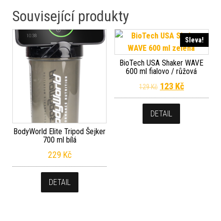
Související produkty
Sleva!
BioTech USA Shaker WAVE
600 ml fialovo / růžová
Původní cena byla
Aktuální c
123
Kč
129
Kč
DETAIL
BodyWorld Elite Tripod Šejker
700 ml bílá
229
Kč
DETAIL