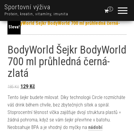
Sportovní výživa
0
Protein, kreatin, vitamíny, imunita
Sleva!
BodyWorld Šejkr BodyWorld
700 ml průhledná černá-
zlatá
Původní cena byla: 185 Kč.
Aktuální cena je: 129 Kč.
129
Kč
185
Kč
Tento šejkr budete milovat. Díky technologii Circle rozmícháte
váš drink během chvíle, bez zbytečných sítek a spirál.
Stoprocentní těsnost víčka zajišťuje dvojí struktura plastů =
žádná pohroma, když se vám šejkr převrhne v batohu.
Neobsahuje BPA a je vhodný do myčky na
nádobí
.