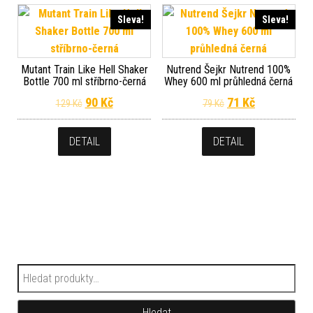
Sleva!
Sleva!
Mutant Train Like Hell Shaker
Nutrend Šejkr Nutrend 100%
Bottle 700 ml stříbrno-černá
Whey 600 ml průhledná černá
Původní cena byla: 129 Kč.
Aktuální cena je: 90 Kč.
Původní cena byla
Aktuální cen
90
Kč
71
Kč
129
Kč
79
Kč
DETAIL
DETAIL
Hledat:
Hledat