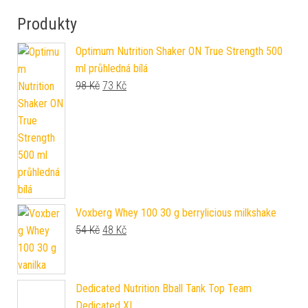
Produkty
Optimum Nutrition Shaker ON True Strength 500
ml průhledná bílá
Původní cena byla: 98 Kč.
Aktuální cena je: 73 Kč.
98
Kč
73
Kč
Voxberg Whey 100 30 g berrylicious milkshake
Původní cena byla: 54 Kč.
Aktuální cena je: 48 Kč.
54
Kč
48
Kč
Dedicated Nutrition Bball Tank Top Team
Dedicated XL