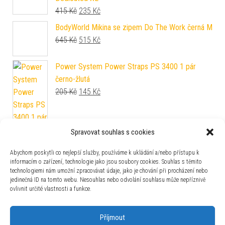
Původní cena byla: 415 Kč.
Aktuální cena je: 235 Kč.
415
Kč
235
Kč
BodyWorld Mikina se zipem Do The Work černá M
Původní cena byla: 645 Kč.
Aktuální cena je: 515 Kč.
645
Kč
515
Kč
Spravovat souhlas s cookies
Abychom poskytli co nejlepší služby, používáme k ukládání a/nebo přístupu k
Power System Power Straps PS 3400 1 pár
informacím o zařízení, technologie jako jsou soubory cookies. Souhlas s těmito
černo-žlutá
technologiemi nám umožní zpracovávat údaje, jako je chování při procházení nebo
jedinečná ID na tomto webu. Nesouhlas nebo odvolání souhlasu může nepříznivě
Původní cena byla: 205 Kč.
Aktuální cena je: 145 Kč.
205
Kč
145
Kč
ovlivnit určité vlastnosti a funkce.
Příjmout