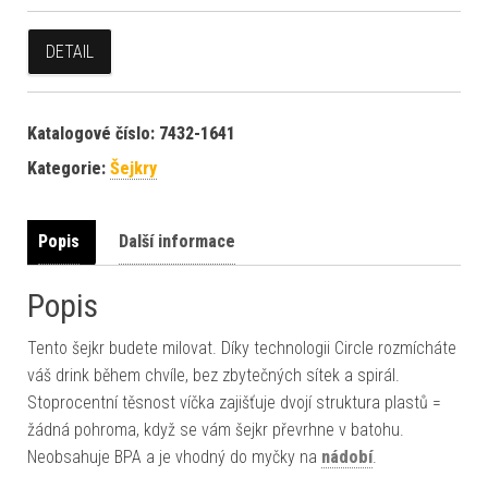
DETAIL
Katalogové číslo:
7432-1641
Kategorie:
Šejkry
Popis
Další informace
Popis
Tento šejkr budete milovat. Díky technologii Circle rozmícháte
váš drink během chvíle, bez zbytečných sítek a spirál.
Stoprocentní těsnost víčka zajišťuje dvojí struktura plastů =
žádná pohroma, když se vám šejkr převrhne v batohu.
Neobsahuje BPA a je vhodný do myčky na
nádobí
.