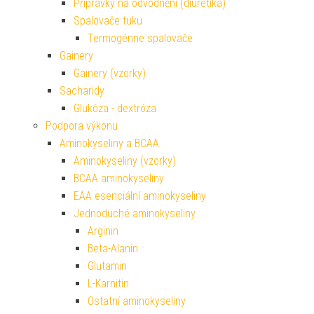
Přípravky na odvodnění (diuretika)
Spalovače tuku
Termogénne spalovače
Gainery
Gainery (vzorky)
Sacharidy
Glukóza - dextróza
Podpora výkonu
Aminokyseliny a BCAA
Aminokyseliny (vzorky)
BCAA aminokyseliny
EAA esenciální aminokyseliny
Jednoduché aminokyseliny
Arginin
Beta-Alanin
Glutamin
L-Karnitin
Ostatní aminokyseliny