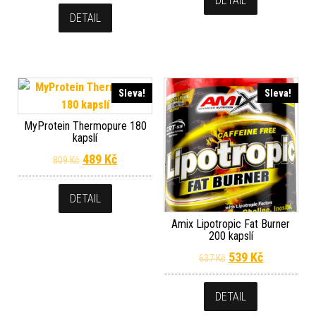
DETAIL
DETAIL
Sleva!
Sleva!
MyProtein Thermopure 180
kapslí
Původní cena byla: 809 Kč.
Aktuální cena je: 489 Kč.
489
Kč
809
Kč
DETAIL
Amix Lipotropic Fat Burner
200 kapslí
Původní cena byla
Aktuální c
539
Kč
637
Kč
DETAIL