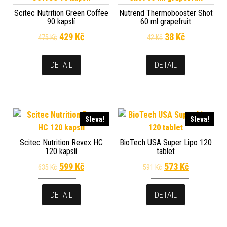
Scitec Nutrition Green Coffee
Nutrend Thermobooster Shot
90 kapslí
60 ml grapefruit
Původní cena byla: 475 Kč.
Aktuální cena je: 429 Kč.
Původní cena byla
Aktuální cen
429
Kč
38
Kč
475
Kč
42
Kč
DETAIL
DETAIL
Sleva!
Sleva!
Scitec Nutrition Revex HC
BioTech USA Super Lipo 120
120 kapslí
tablet
Původní cena byla: 635 Kč.
Aktuální cena je: 599 Kč.
Původní cena byla
Aktuální c
599
Kč
573
Kč
635
Kč
591
Kč
DETAIL
DETAIL