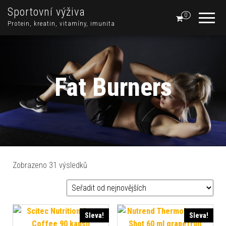
Sportovní výživa
0
Protein, kreatin, vitamíny, imunita
Fat Burners
Sorted by latest
Zobrazeno 31 výsledků
Sleva!
Sleva!