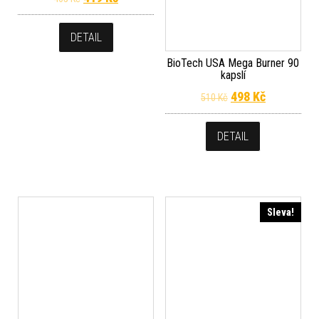
DETAIL
BioTech USA Mega Burner 90
kapslí
Původní cena byla
Aktuální c
498
Kč
510
Kč
DETAIL
Sleva!