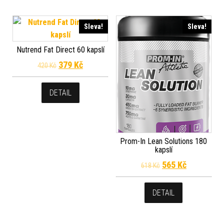
Sleva!
Sleva!
Nutrend Fat Direct 60 kapslí
Původní cena byla: 420 Kč.
Aktuální cena je: 379 Kč.
379
Kč
420
Kč
DETAIL
Prom-In Lean Solutions 180
kapslí
Původní cena byla
Aktuální c
565
Kč
618
Kč
DETAIL