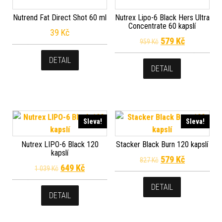
Nutrend Fat Direct Shot 60 ml
Nutrex Lipo-6 Black Hers Ultra
Concentrate 60 kapslí
39
Kč
Původní cena byla
Aktuální c
579
Kč
959
Kč
DETAIL
DETAIL
Sleva!
Sleva!
Nutrex LIPO-6 Black 120
Stacker Black Burn 120 kapslí
kapslí
Původní cena byla
Aktuální c
579
Kč
827
Kč
Původní cena byla: 1 039 Kč.
Aktuální cena je: 649 Kč.
649
Kč
1 039
Kč
DETAIL
DETAIL