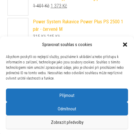
Původní cena byla: 1 401 Kč.
Aktuální cena je: 1 373 Kč.
1 401
Kč
1 373
Kč
Power System Rukavice Power Plus PS 2500 1
pár - červené M
Původní cena byla: 315 Kč.
Aktuální cena je: 245 Kč.
315
Kč
245
Kč
Spravovat souhlas s cookies
Applied Nutrition ABE Energy + Performance 330
ml modrá laguna
Abychom poskytli co nejlepší služby, používáme k ukládání a/nebo přístupu k
Původní cena byla: 52 Kč.
Aktuální cena je: 44 Kč.
52
Kč
44
Kč
informacím o zařízení, technologie jako jsou soubory cookies. Souhlas s těmito
technologiemi nám umožní zpracovávat údaje, jako je chování při procházení nebo
Nutrend Deluxe Bar 60 g panna cotta
jedinečná ID na tomto webu. Nesouhlas nebo odvolání souhlasu může nepříznivě
Původní cena byla: 48 Kč.
Aktuální cena je: 43 Kč.
48
Kč
43
Kč
ovlivnit určité vlastnosti a funkce.
Příjmout
Odmítnout
Používáme WordPress (v češtině).
|
Šablona: Bulk Shop
| ACIT
Zobrazit předvolby
s.r.o. Chodovská 228/3 Praha 4 IČ: 26454424