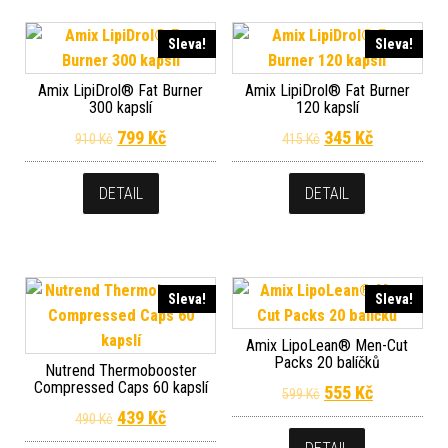
Sleva!
Sleva!
Amix LipiDrol® Fat Burner
Amix LipiDrol® Fat Burner
300 kapslí
120 kapslí
Původní cena byla: 910 Kč.
Aktuální cena je: 799 Kč.
Původní cena byla
Aktuální c
799
Kč
345
Kč
910
Kč
415
Kč
DETAIL
DETAIL
Sleva!
Sleva!
Amix LipoLean® Men-Cut
Packs 20 balíčků
Nutrend Thermobooster
Compressed Caps 60 kapslí
Původní cena byla
Aktuální c
555
Kč
599
Kč
Původní cena byla: 490 Kč.
Aktuální cena je: 439 Kč.
439
Kč
490
Kč