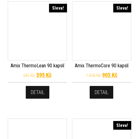
Sleva!
Sleva!
Amix ThermoLean 90 kapslí
Amix ThermoCore 90 kapslí
Původní cena byla: 681 Kč.
Aktuální cena je: 595 Kč.
Původní cena byl
Aktuální c
595
Kč
905
Kč
681
Kč
1 045
Kč
DETAIL
DETAIL
Sleva!