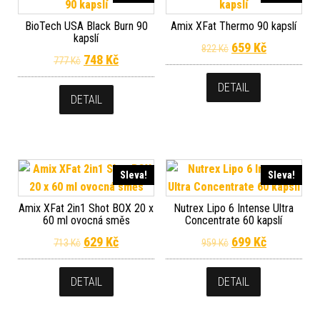
BioTech USA Black Burn 90
Amix XFat Thermo 90 kapslí
kapslí
Původní cena byla
Aktuální c
659
Kč
822
Kč
Původní cena byla: 777 Kč.
Aktuální cena je: 748 Kč.
748
Kč
777
Kč
DETAIL
DETAIL
Sleva!
Sleva!
Amix XFat 2in1 Shot BOX 20 x
Nutrex Lipo 6 Intense Ultra
60 ml ovocná směs
Concentrate 60 kapslí
Původní cena byla: 713 Kč.
Aktuální cena je: 629 Kč.
Původní cena byla
Aktuální c
629
Kč
699
Kč
713
Kč
959
Kč
DETAIL
DETAIL