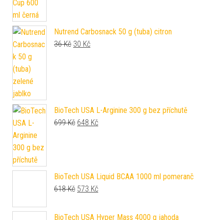
Nutrend Carbosnack 50 g (tuba) citron
Původní cena byla: 36 Kč.
Aktuální cena je: 30 Kč.
36
Kč
30
Kč
BioTech USA L-Arginine 300 g bez příchutě
Původní cena byla: 699 Kč.
Aktuální cena je: 648 Kč.
699
Kč
648
Kč
BioTech USA Liquid BCAA 1000 ml pomeranč
Původní cena byla: 618 Kč.
Aktuální cena je: 573 Kč.
618
Kč
573
Kč
BioTech USA Hyper Mass 4000 g jahoda