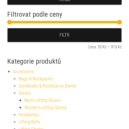
Filtrovat podle ceny
Min
Max
FILTR
Cena:
30 Kč
—
910 Kč
Kategorie produktů
Accesories
Bags & Backpacks
Dumbbells & Resistance Bands
Gloves
Men's Lifting Gloves
Women's Lifting Gloves
Headlamps
Lifting Belts