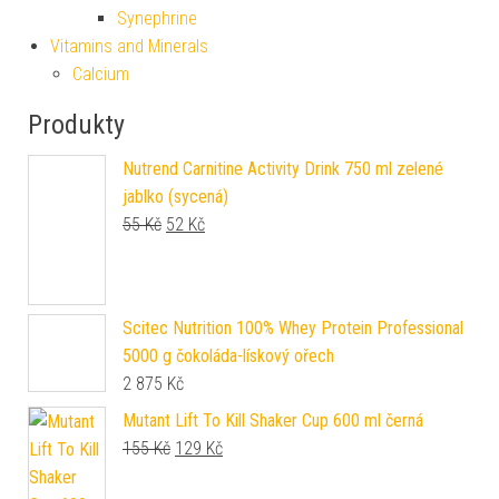
Synephrine
Vitamins and Minerals
Calcium
Produkty
Nutrend Carnitine Activity Drink 750 ml zelené
jablko (sycená)
Původní cena byla: 55 Kč.
Aktuální cena je: 52 Kč.
55
Kč
52
Kč
Scitec Nutrition 100% Whey Protein Professional
5000 g čokoláda-lískový ořech
2 875
Kč
Mutant Lift To Kill Shaker Cup 600 ml černá
Původní cena byla: 155 Kč.
Aktuální cena je: 129 Kč.
155
Kč
129
Kč