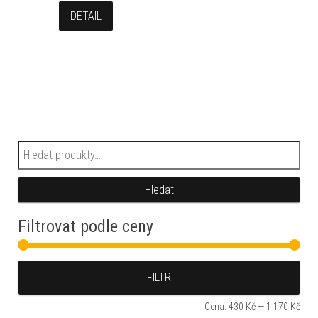
DETAIL
Hledat:
Hledat
Filtrovat podle ceny
Min
Max
FILTR
Cena:
430 Kč
—
1 170 Kč