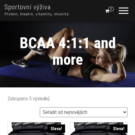
Sportovní výživa
0
Protein, kreatin, vitamíny, imunita
BCAA 4:1:1 and
more
Sorted by latest
Zobrazeno 5 výsledků
Sleva!
Sleva!