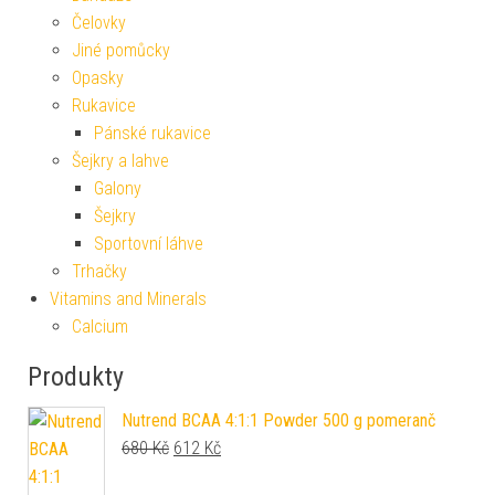
Čelovky
Jiné pomůcky
Opasky
Rukavice
Pánské rukavice
Šejkry a lahve
Galony
Šejkry
Sportovní láhve
Trhačky
Vitamins and Minerals
Calcium
Produkty
Nutrend BCAA 4:1:1 Powder 500 g pomeranč
Původní cena byla: 680 Kč.
Aktuální cena je: 612 Kč.
680
Kč
612
Kč