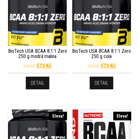
BioTech USA BCAA 8:1:1 Zero
BioTech USA BCAA 8:1:1 Zero
250 g modrá malina
250 g cola
Původní cena byla: 618 Kč.
Aktuální cena je: 573 Kč.
Původní cena byla
Aktuální c
573
Kč
573
Kč
618
Kč
618
Kč
DETAIL
DETAIL
Sleva!
Sleva!