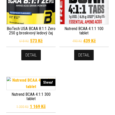
BioTech USA BCAA 8:1:1 Zero
Nutrend BCAA 4:1:1 100
250 g broskvový ledový čaj
tablet
Původní cena byla: 618 Kč.
Aktuální cena je: 573 Kč.
Původní cena byla
Aktuální c
573
Kč
439
Kč
618
Kč
490
Kč
DETAIL
DETAIL
Sleva!
Nutrend BCAA 4:1:1 300
tablet
Původní cena byla: 1 300 Kč.
Aktuální cena je: 1 169 Kč.
1 169
Kč
1 300
Kč