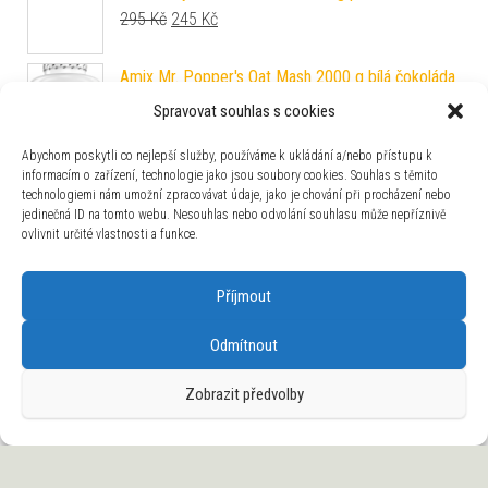
Původní cena byla: 295 Kč.
Aktuální cena je: 245 Kč.
295
Kč
245
Kč
Amix Mr. Popper's Oat Mash 2000 g bílá čokoláda
Původní cena byla: 419 Kč.
Aktuální cena je: 349 Kč.
419
Kč
349
Kč
Spravovat souhlas s cookies
Abychom poskytli co nejlepší služby, používáme k ukládání a/nebo přístupu k
Scitec Nutrition CO-Q10 100 kapslí
informacím o zařízení, technologie jako jsou soubory cookies. Souhlas s těmito
Původní cena byla: 515 Kč.
Aktuální cena je: 465 Kč.
515
Kč
465
Kč
technologiemi nám umožní zpracovávat údaje, jako je chování při procházení nebo
jedinečná ID na tomto webu. Nesouhlas nebo odvolání souhlasu může nepříznivě
ovlivnit určité vlastnosti a funkce.
Applied Nutrition Critical Whey 2000 g jahodový
koktejl
Příjmout
Původní cena byla: 1 465 Kč.
Aktuální cena je: 1 225 Kč.
1 465
Kč
1 225
Kč
Mutant MCT Oil 946 ml
Odmítnout
Původní cena byla: 788 Kč.
Aktuální cena je: 645 Kč.
788
Kč
645
Kč
Zobrazit předvolby
BodyWorld Quantum Whey Protein 2270 g kokos
Původní cena byla: 1 599 Kč.
Aktuální cena je: 1 169 Kč.
1 599
Kč
1 169
Kč