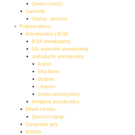
Gainery (vzorky)
Sacharidy
Glukóza - dextróza
Podpora výkonu
Aminokyseliny a BCAA
BCAA aminokyseliny
EAA esenciální aminokyseliny
Jednoduché aminokyseliny
Arginin
Beta-Alanin
Glutamin
L-Karnitin
Ostatní aminokyseliny
Komplexní aminokyseliny
Během tréninku
Sportovní nápoje
Energetické gely
Kreatiny