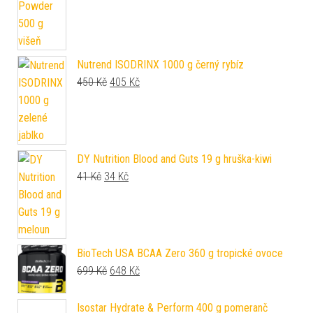
Nutrend ISODRINX 1000 g černý rybíz
Původní cena byla: 450 Kč.
Aktuální cena je: 405 Kč.
450
Kč
405
Kč
DY Nutrition Blood and Guts 19 g hruška-kiwi
Původní cena byla: 41 Kč.
Aktuální cena je: 34 Kč.
41
Kč
34
Kč
BioTech USA BCAA Zero 360 g tropické ovoce
Původní cena byla: 699 Kč.
Aktuální cena je: 648 Kč.
699
Kč
648
Kč
Isostar Hydrate & Perform 400 g pomeranč