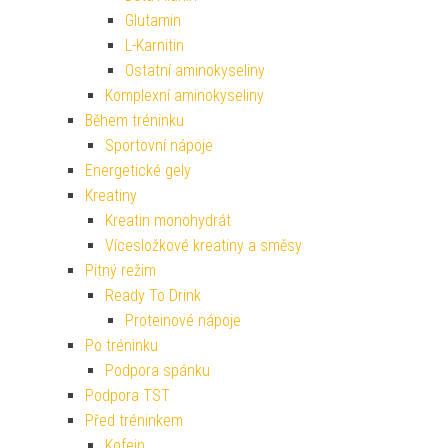
Glutamin
L-Karnitin
Ostatní aminokyseliny
Komplexní aminokyseliny
Během tréninku
Sportovní nápoje
Energetické gely
Kreatiny
Kreatin monohydrát
Vícesložkové kreatiny a směsy
Pitný režim
Ready To Drink
Proteinové nápoje
Po tréninku
Podpora spánku
Podpora TST
Před tréninkem
Kofein