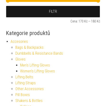
Min
Max
FILTR
Cena:
170 Kč
—
180 Kč
Kategorie produktů
Accesories
Bags & Backpacks
Dumbbells & Resistance Bands
Gloves
Men's Lifting Gloves
Women's Lifting Gloves
Lifting Belts
Lifting Straps
Other Accessories
Pill Boxes
Shakers & Bottles