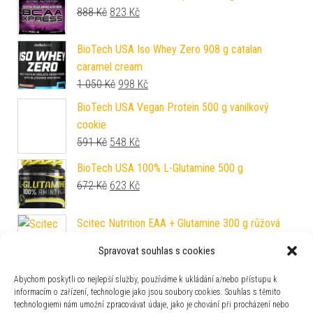
Původní cena byla: 888 Kč.
Aktuální cena je: 823 Kč.
888
Kč
823
Kč
BioTech USA Iso Whey Zero 908 g catalan
caramel cream
Původní cena byla: 1 050 Kč.
Aktuální cena je: 998 Kč.
1 050
Kč
998
Kč
BioTech USA Vegan Protein 500 g vanilkový
cookie
Původní cena byla: 591 Kč.
Aktuální cena je: 548 Kč.
591
Kč
548
Kč
BioTech USA 100% L-Glutamine 500 g
Původní cena byla: 672 Kč.
Aktuální cena je: 623 Kč.
672
Kč
623
Kč
Scitec Nutrition EAA + Glutamine 300 g růžová
limonáda
Spravovat souhlas s cookies
Původní cena byla: 618 Kč.
Aktuální cena je: 573 Kč.
618
Kč
573
Kč
Abychom poskytli co nejlepší služby, používáme k ukládání a/nebo přístupu k
informacím o zařízení, technologie jako jsou soubory cookies. Souhlas s těmito
technologiemi nám umožní zpracovávat údaje, jako je chování při procházení nebo