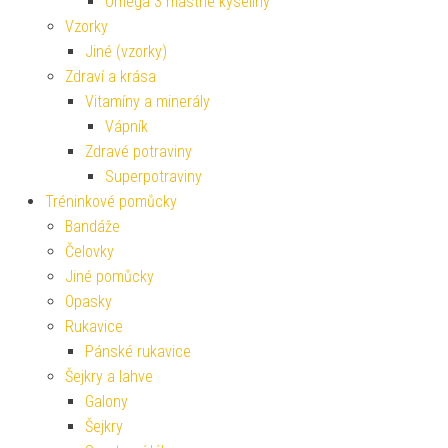
Omega 3 mastné kyseliny
Vzorky
Jiné (vzorky)
Zdraví a krása
Vitamíny a minerály
Vápník
Zdravé potraviny
Superpotraviny
Tréninkové pomůcky
Bandáže
Čelovky
Jiné pomůcky
Opasky
Rukavice
Pánské rukavice
Šejkry a lahve
Galony
Šejkry