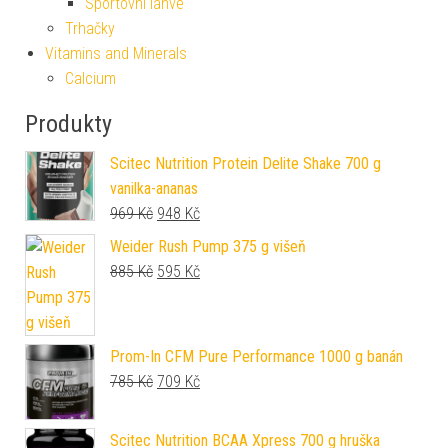
Sportovní láhve
Trhačky
Vitamins and Minerals
Calcium
Produkty
Scitec Nutrition Protein Delite Shake 700 g
vanilka-ananas
Původní cena byla: 969 Kč.
Aktuální cena je: 948 Kč.
969
Kč
948
Kč
Weider Rush Pump 375 g višeň
Původní cena byla: 885 Kč.
Aktuální cena je: 595 Kč.
885
Kč
595
Kč
Prom-In CFM Pure Performance 1000 g banán
Původní cena byla: 785 Kč.
Aktuální cena je: 709 Kč.
785
Kč
709
Kč
Scitec Nutrition BCAA Xpress 700 g hruška