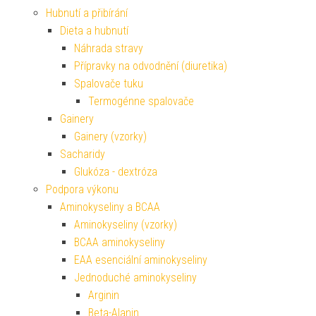
Hubnutí a přibírání
Dieta a hubnutí
Náhrada stravy
Přípravky na odvodnění (diuretika)
Spalovače tuku
Termogénne spalovače
Gainery
Gainery (vzorky)
Sacharidy
Glukóza - dextróza
Podpora výkonu
Aminokyseliny a BCAA
Aminokyseliny (vzorky)
BCAA aminokyseliny
EAA esenciální aminokyseliny
Jednoduché aminokyseliny
Arginin
Beta-Alanin