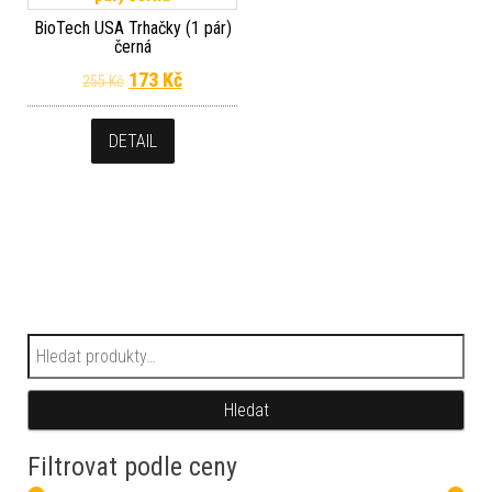
BioTech USA Trhačky (1 pár)
černá
Původní cena byla: 255 Kč.
Aktuální cena je: 173 Kč.
173
Kč
255
Kč
DETAIL
Hledat:
Hledat
Filtrovat podle ceny