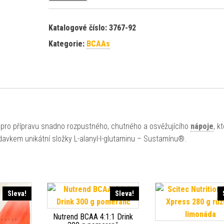
Katalogové číslo:
3767-92
Kategorie:
BCAAs
 pro přípravu snadno rozpustného, chutného a osvěžujícího
nápoje
, k
avkem unikátní složky L-alanyl-l-glutaminu – Sustamínu®.
Sleva!
Sleva!
Nutrend BCAA 4:1:1 Drink