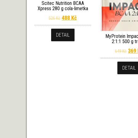
Scitec Nutrition BCAA
Xpress 280 g cola-limetka
Původní cena byla: 526 Kč.
Aktuální cena je: 488 Kč.
488
Kč
526
Kč
DETAIL
MyProtein Impa
2:1:1 500 g t
Půvo
369
649
Kč
DETAIL