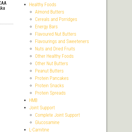
BCAA
Healthy Foods
ška
Almond Butters
 cena byla: 526 Kč.
Aktuální cena je: 488 Kč.
Cereals and Porridges
Energy Bars
Flavoured Nut Butters
Flavourings and Sweeteners
Nuts and Dried Fruits
Other Healthy Foods
Other Nut Butters
Peanut Butters
Protein Pancakes
Protein Snacks
Protein Spreads
HMB
Joint Support
Complete Joint Support
Glucosamine
L-Carnitine