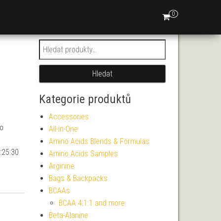
0
Hledat:
Hledat
Kategorie produktů
Accessories
ro
All-in-One
Amino Acids Blends & Formulas
:25:30
Amino Acids Samples
Arginine
Bags & Backpacks
BCAAs
BCAA 4:1:1 and more
Beta-Alanine