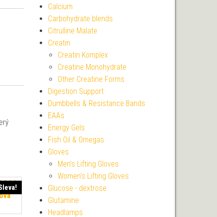
Calcium
Carbohydrate blends
Citrulline Malate
Creatin
Creatin Komplex
Creatine Monohydrate
Other Creatine Forms
Digestion Support
Dumbbells & Resistance Bands
EAAs
terý
Energy Gels
Fish Oil & Omegas
Gloves
Men's Lifting Gloves
Women's Lifting Gloves
Sleva!
Glucose - dextrose
Glutamine
Headlamps