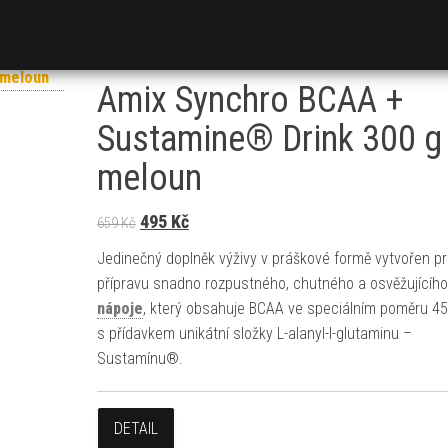
Amix Synchro BCAA +
Sustamine® Drink 300 g
meloun
Původní cena byla: 659 Kč.
Aktuální cena je: 495 Kč.
495
Kč
659
Kč
Jedinečný doplněk výživy v práškové formě vytvořen p
přípravu snadno rozpustného, chutného a osvěžujícího
nápoje
, který obsahuje BCAA ve speciálním poměru 45
s přídavkem unikátní složky L-alanyl-l-glutaminu –
Sustamínu®.
DETAIL