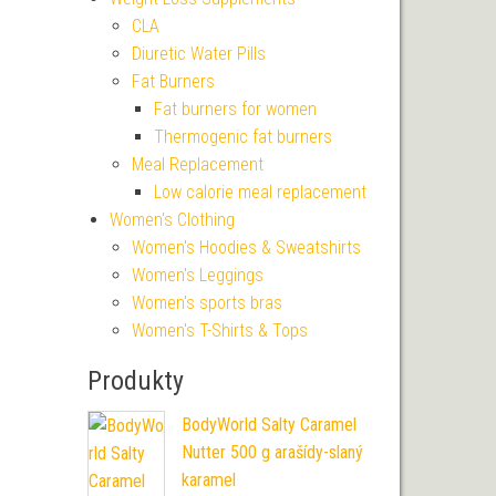
CLA
Diuretic Water Pills
Fat Burners
Fat burners for women
Thermogenic fat burners
Meal Replacement
Low calorie meal replacement
Women's Clothing
Women's Hoodies & Sweatshirts
Women's Leggings
Women's sports bras
Women's T-Shirts & Tops
Produkty
BodyWorld Salty Caramel
Nutter 500 g arašídy-slaný
karamel