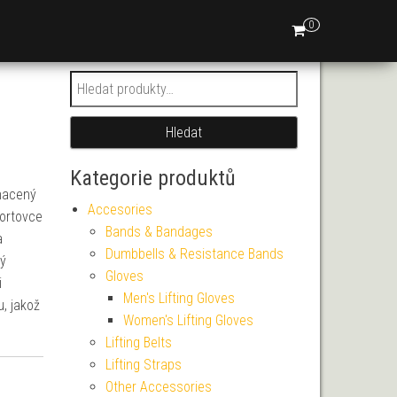
0
Hledat:
Hledat
Kategorie produktů
ohacený
Accesories
portovce
Bands & Bandages
a
Dumbbells & Resistance Bands
ký
Gloves
i
Men's Lifting Gloves
u, jakož
Women's Lifting Gloves
Lifting Belts
Lifting Straps
Other Accessories