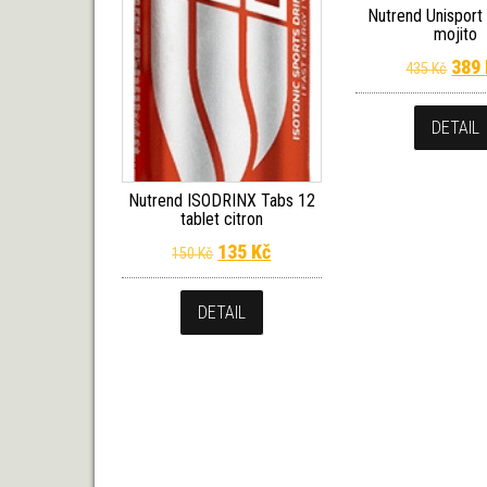
Nutrend Unisport
mojito
Půvo
389
435
Kč
DETAIL
Nutrend ISODRINX Tabs 12
tablet citron
Původní cena byla: 150 Kč.
Aktuální cena je: 135 Kč.
135
Kč
150
Kč
DETAIL