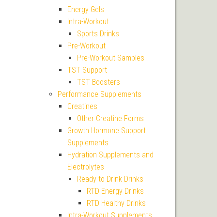
Energy Gels
 cena byla: 369 Kč.
Aktuální cena je: 315 Kč.
Intra-Workout
Sports Drinks
Pre-Workout
Pre-Workout Samples
TST Support
TST Boosters
Performance Supplements
Creatines
Other Creatine Forms
Growth Hormone Support
Supplements
Hydration Supplements and
Electrolytes
Ready-to-Drink Drinks
RTD Energy Drinks
RTD Healthy Drinks
Intra-Workout Supplements