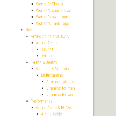
Women's Shorts
Women's sports bras
Women's sweatpants
Women's Tank Tops
Nutrition
Amino Acids and BCAA
Amino Acids
Taurine
Tyrosine
Health & Beauty
Vitamins & Minerals
Multivitamins
All in one vitamins
Vitamins for men
Vitamins for women
Performance
Amino Acids & BCAAs
Amino Acids