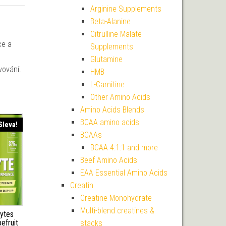
Arginine Supplements
Beta-Alanine
Citrulline Malate
ce a
Supplements
Glutamine
vování.
HMB
L-Carnitine
Other Amino Acids
Amino Acids Blends
BCAA amino acids
Sleva!
BCAAs
BCAA 4:1:1 and more
Beef Amino Acids
EAA Essential Amino Acids
Creatin
Creatine Monohydrate
Multi-blend creatines &
lytes
efruit
stacks