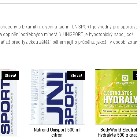
ohacený o L-karnitin, glycin a taurin. UNISPORT je vhodný pro sportov
i a doplnění potřebných minerálů. UNISPORT je hypotonický nápoj, což
už před fyzickou zátěží, během jejího průběhu, jakož i v období zota
Sleva!
Sleva!
Nutrend Unisport 500 ml
BodyWorld Electro
citron
Hydralyte 500 g grap