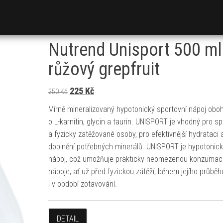
Nutrend Unisport 500 ml
růžový grepfruit
Původní cena byla: 250 Kč.
Aktuální cena je: 225 Kč.
225
Kč
250
Kč
Mírně mineralizovaný hypotonický sportovní nápoj ob
o L-karnitin, glycin a taurin. UNISPORT je vhodný pro s
a fyzicky zatěžované osoby, pro efektivnější hydrataci 
doplnění potřebných minerálů. UNISPORT je hypotonic
nápoj, což umožňuje prakticky neomezenou konzumac
nápoje, ať už před fyzickou zátěží, během jejího průběh
i v období zotavování.
DETAIL