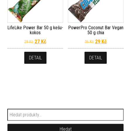
LifeLike Power Bar 50 g kešu-
PowerPro Coconut Bar Vegan
kokos
50 g chia
Původní cena byla: 29 Kč.
Aktuální cena je: 27 Kč.
Původní cena byla
Aktuální cen
27
Kč
29
Kč
29
Kč
36
Kč
DETAIL
DETAIL
Hledat:
Hledat