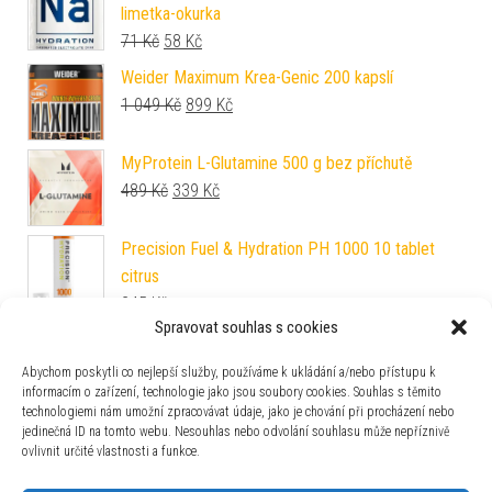
limetka-okurka
Původní cena byla: 71 Kč.
Aktuální cena je: 58 Kč.
71
Kč
58
Kč
Weider Maximum Krea-Genic 200 kapslí
Původní cena byla: 1 049 Kč.
Aktuální cena je: 899 Kč.
1 049
Kč
899
Kč
MyProtein L-Glutamine 500 g bez příchutě
Původní cena byla: 489 Kč.
Aktuální cena je: 339 Kč.
489
Kč
339
Kč
Precision Fuel & Hydration PH 1000 10 tablet
citrus
245
Kč
Spravovat souhlas s cookies
PowerPro Protein Bar 32% Protein 60 g oříšek
Původní cena byla: 60 Kč.
Aktuální cena je: 48 Kč.
60
Kč
48
Kč
Abychom poskytli co nejlepší služby, používáme k ukládání a/nebo přístupu k
informacím o zařízení, technologie jako jsou soubory cookies. Souhlas s těmito
technologiemi nám umožní zpracovávat údaje, jako je chování při procházení nebo
Nutrend N1 Pre-Workout 510 g grapefruit
jedinečná ID na tomto webu. Nesouhlas nebo odvolání souhlasu může nepříznivě
Původní cena byla: 820 Kč.
Aktuální cena je: 799 Kč.
820
Kč
799
Kč
ovlivnit určité vlastnosti a funkce.