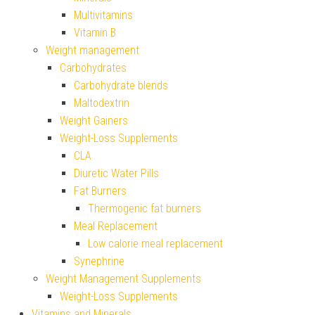
Multivitamins
Vitamin B
Weight management
Carbohydrates
Carbohydrate blends
Maltodextrin
Weight Gainers
Weight-Loss Supplements
CLA
Diuretic Water Pills
Fat Burners
Thermogenic fat burners
Meal Replacement
Low calorie meal replacement
Synephrine
Weight Management Supplements
Weight-Loss Supplements
Vitamins and Minerals