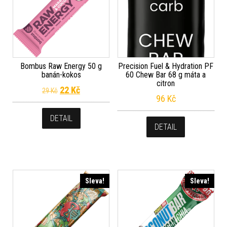
Bombus Raw Energy 50 g
Precision Fuel & Hydration PF
banán-kokos
60 Chew Bar 68 g máta a
citron
Původní cena byla: 29 Kč.
Aktuální cena je: 22 Kč.
22
Kč
29
Kč
96
Kč
DETAIL
DETAIL
Sleva!
Sleva!