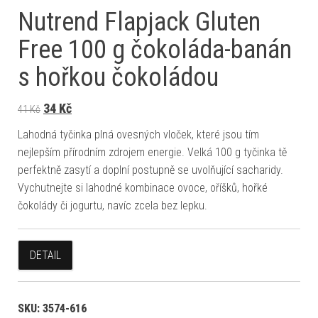
Nutrend Flapjack Gluten
Free 100 g čokoláda-banán
s hořkou čokoládou
Původní cena byla: 41 Kč.
Aktuální cena je: 34 Kč.
34
Kč
41
Kč
Lahodná tyčinka plná ovesných vloček, které jsou tím
nejlepším přírodním zdrojem energie. Velká 100 g tyčinka tě
perfektně zasytí a doplní postupně se uvolňující sacharidy.
Vychutnejte si lahodné kombinace ovoce, oříšků, hořké
čokolády či jogurtu, navíc zcela bez lepku.
DETAIL
SKU:
3574-616