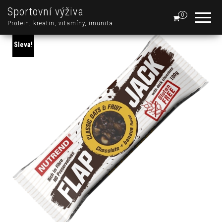
Sportovní výživa
0
Protein, kreatin, vitamíny, imunita
Sleva!