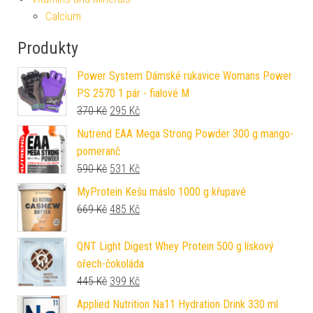
Calcium
Produkty
Power System Dámské rukavice Womans Power
PS 2570 1 pár - fialové M
Původní cena byla: 370 Kč.
Aktuální cena je: 295 Kč.
370
Kč
295
Kč
Nutrend EAA Mega Strong Powder 300 g mango-
pomeranč
Původní cena byla: 590 Kč.
Aktuální cena je: 531 Kč.
590
Kč
531
Kč
MyProtein Kešu máslo 1000 g křupavé
Původní cena byla: 669 Kč.
Aktuální cena je: 485 Kč.
669
Kč
485
Kč
QNT Light Digest Whey Protein 500 g lískový
ořech-čokoláda
Původní cena byla: 445 Kč.
Aktuální cena je: 399 Kč.
445
Kč
399
Kč
Applied Nutrition Na11 Hydration Drink 330 ml