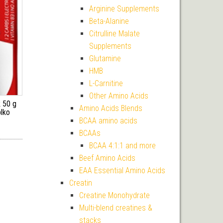
Arginine Supplements
Beta-Alanine
Citrulline Malate
Supplements
Glutamine
HMB
L-Carnitine
Other Amino Acids
 50 g
Amino Acids Blends
blko
BCAA amino acids
í cena byla: 36 Kč.
ktuální cena je: 32 Kč.
BCAAs
BCAA 4:1:1 and more
Beef Amino Acids
EAA Essential Amino Acids
Creatin
Creatine Monohydrate
Multi-blend creatines &
stacks