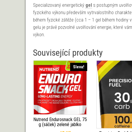
Specializovaný energetický
gel
s postupným uvolňov
fyzického výkonu především vytrvalostního charakte
během fyzické zátěže (cca 1 – 1 gel během hodiny výk
gelu je právě pozvolné uvolňování energie, které vá
výkon.
Související produkty
Sleva!
Nutrend Endurosnack GEL 75
g (sáček) zelené jablko