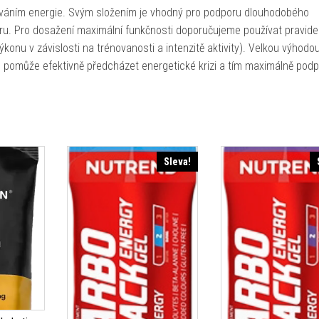
áním energie. Svým složením je vhodný pro podporu dlouhodobého
ru. Pro dosažení maximální funkčnosti doporučujeme používat pravide
onu v závislosti na trénovanosti a intenzitě aktivity). Velkou výhodo
m pomůže efektivně předcházet energetické krizi a tím maximálně podp
Sleva!