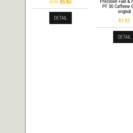
Původní cena byla: 50 Kč.
Aktuální cena je: 45 Kč.
45
Kč
Precision Fuel & 
50
Kč
PF 30 Caffeine 
originál
DETAIL
82
Kč
DETAIL