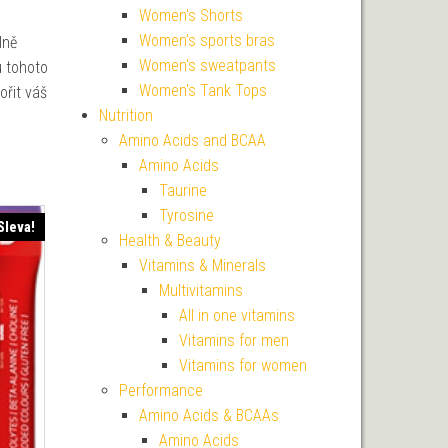
Women's Shorts
Women's sports bras
lně
Women's sweatpants
u tohoto
Women's Tank Tops
ořit váš
Nutrition
Amino Acids and BCAA
Amino Acids
Taurine
Tyrosine
Sleva!
Health & Beauty
Vitamins & Minerals
Multivitamins
All in one vitamins
Vitamins for men
Vitamins for women
Performance
Amino Acids & BCAAs
Amino Acids