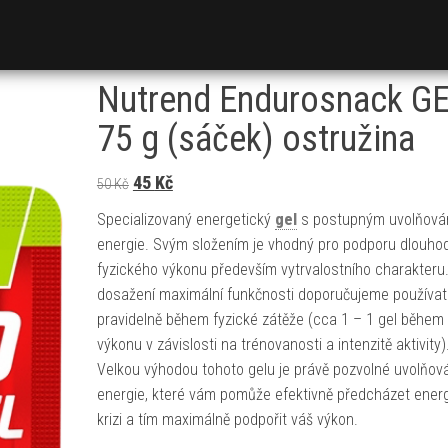
Nutrend Endurosnack G
75 g (sáček) ostružina
Původní cena byla: 50 Kč.
Aktuální cena je: 45 Kč.
45
Kč
50
Kč
Specializovaný energetický
gel
s postupným uvolňová
energie. Svým složením je vhodný pro podporu dlouh
fyzického výkonu především vytrvalostního charakteru
dosažení maximální funkčnosti doporučujeme používat
pravidelně během fyzické zátěže (cca 1 – 1 gel během
výkonu v závislosti na trénovanosti a intenzitě aktivity)
Velkou výhodou tohoto gelu je právě pozvolné uvolňov
energie, které vám pomůže efektivně předcházet ener
krizi a tím maximálně podpořit váš výkon.