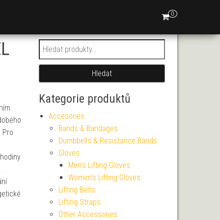
0
EL
Hledat:
Hledat
Kategorie produktů
ním
Accesories
odobého
Bands & Bandages
. Pro
Dumbbells & Resistance Bands
Gloves
 hodiny
Men's Lifting Gloves
.
Women's Lifting Gloves
ání
Lifting Belts
getické
Lifting Straps
Other Accessories