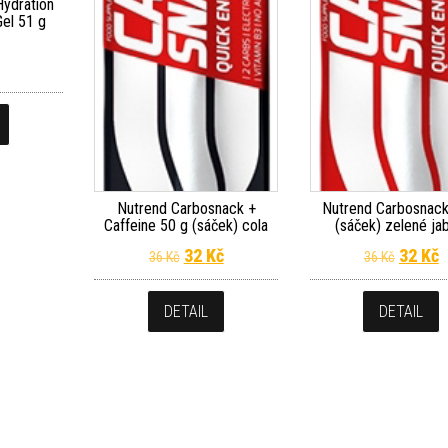
Hydration
Gel 51 g
Nutrend Carbosnack +
Nutrend Carbosnack
Caffeine 50 g (sáček) cola
(sáček) zelené ja
Původní cena byla: 36 Kč.
Aktuální cena je: 32 Kč.
Původn
A
32
Kč
32
Kč
36
Kč
36
Kč
DETAIL
DETAIL