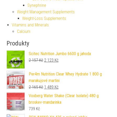
Synephrine
Weight Management Supplements
Weight-Loss Supplements
Vitamins and Minerals
Calcium
Produkty
Scitec Nutrition Jumbo 6600 g jahoda
Původní cena byla: 2 157 Kč.
Aktuální cena je: 2 123 Kč.
2 157
Kč
2 123
Kč
Per4m Nutrition Clear Whey Hydrate 1 800 g
marakujové martini
Původní cena byla: 2 165 Kč.
Aktuální cena je: 1 489 Kč.
2 165
Kč
1 489
Kč
Voxberg Water Shake (Clear Isolate) 480 g
broskev-mandarinka
739
Kč