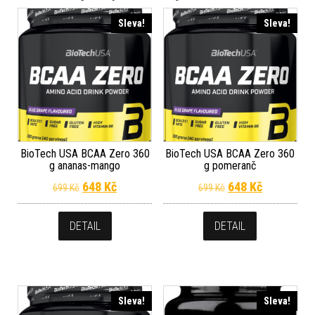
Sleva!
Sleva!
BioTech USA BCAA Zero 360
BioTech USA BCAA Zero 360
g ananas-mango
g pomeranč
Původní cena byla: 699 Kč.
Aktuální cena je: 648 Kč.
Původní cena byla
Aktuální c
648
Kč
648
Kč
699
Kč
699
Kč
DETAIL
DETAIL
Sleva!
Sleva!