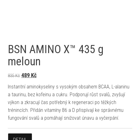
BSN AMINO X™ 435 g
meloun
Původní cena byla: 835 Kč.
Aktuální cena je: 489 Kč.
489
Kč
835
Kč
Instantní aminokyseliny s vysokým obsahem BCAA, L-alaninu
a taurinu, bez kofeinu a cukru. Podporují růst svalů, zvyšují
výkon a zkracují čas potřebný k regeneraci po těžkých
trénincích. Přidán vitamíny B6 a D přispívají ke správnému
fungování svalů a pomáhají snižovat únavu a vyčerpání.
DETAIL