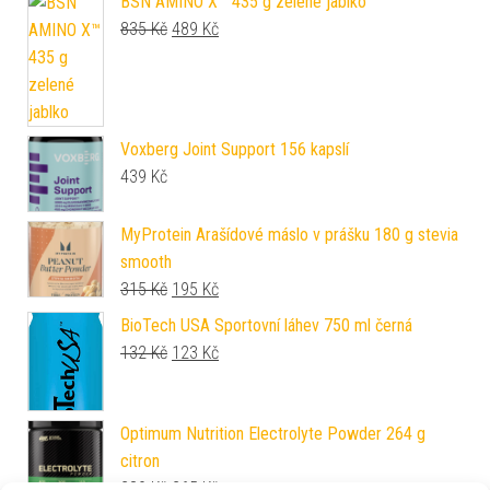
BSN AMINO X™ 435 g zelené jablko
Původní cena byla: 835 Kč.
Aktuální cena je: 489 Kč.
835
Kč
489
Kč
Voxberg Joint Support 156 kapslí
439
Kč
MyProtein Arašídové máslo v prášku 180 g stevia
smooth
Původní cena byla: 315 Kč.
Aktuální cena je: 195 Kč.
315
Kč
195
Kč
BioTech USA Sportovní láhev 750 ml černá
Původní cena byla: 132 Kč.
Aktuální cena je: 123 Kč.
132
Kč
123
Kč
Optimum Nutrition Electrolyte Powder 264 g
citron
Původní cena byla: 289 Kč.
Aktuální cena je: 265 Kč.
289
Kč
265
Kč