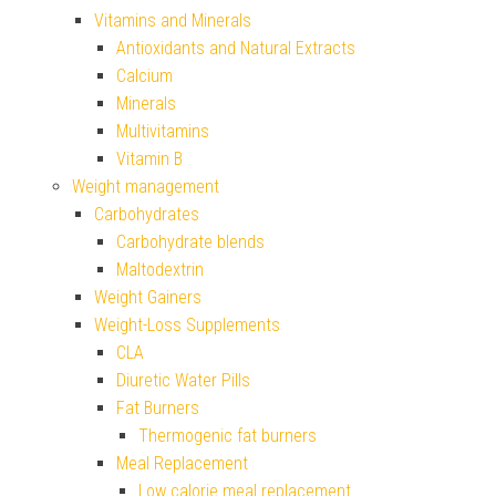
Vitamins and Minerals
Antioxidants and Natural Extracts
Calcium
Minerals
Multivitamins
Vitamin B
Weight management
Carbohydrates
Carbohydrate blends
Maltodextrin
Weight Gainers
Weight-Loss Supplements
CLA
Diuretic Water Pills
Fat Burners
Thermogenic fat burners
Meal Replacement
Low calorie meal replacement