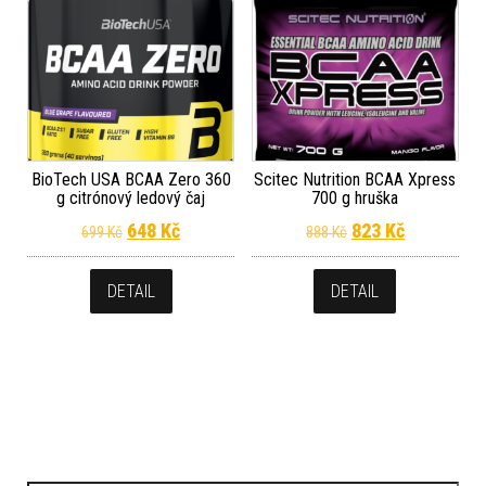
BioTech USA BCAA Zero 360
Scitec Nutrition BCAA Xpress
g citrónový ledový čaj
700 g hruška
Původní cena byla: 699 Kč.
Aktuální cena je: 648 Kč.
Původní cena byla
Aktuální c
648
Kč
823
Kč
699
Kč
888
Kč
DETAIL
DETAIL