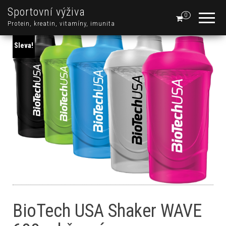
Sportovní výživa
0
Protein, kreatin, vitamíny, imunita
Sleva!
BioTech USA Shaker WAVE