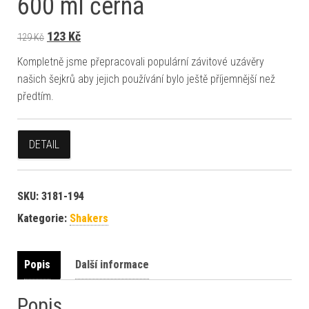
600 ml černá
Původní cena byla: 129 Kč.
Aktuální cena je: 123 Kč.
123
Kč
129
Kč
Kompletně jsme přepracovali populární závitové uzávěry
našich šejkrů aby jejich používání bylo ještě příjemnější než
předtím.
DETAIL
SKU:
3181-194
Kategorie:
Shakers
Popis
Další informace
Popis