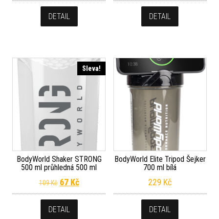
DETAIL
DETAIL
Sleva!
BodyWorld Shaker STRONG
BodyWorld Elite Tripod Šejker
500 ml průhledná 500 ml
700 ml bílá
Původní cena byla: 109 Kč.
Aktuální cena je: 67 Kč.
67
Kč
229
Kč
109
Kč
DETAIL
DETAIL