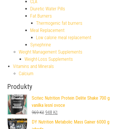
CLA
Diuretic Water Pills
Fat Burners
Thermogenic fat burners
Meal Replacement
Low calorie meal replacement
Synephrine
Weight Management Supplements
Weight-Loss Supplements
Vitamins and Minerals
Calcium
Produkty
Scitec Nutrition Protein Delite Shake 700 g
vanilka lesní ovoce
Původní cena byla: 969 Kč.
Aktuální cena je: 948 Kč.
969
Kč
948
Kč
DY Nutrition Metabolic Mass Gainer 6000 g