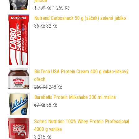
jahoda
Původní cena byla: 1 709 Kč.
Aktuální cena je: 1 269 Kč.
1 709
Kč
1 269
Kč
Nutrend Carbosnack 50 g (sáček) zelené jablko
Původní cena byla: 36 Kč.
Aktuální cena je: 32 Kč.
36
Kč
32
Kč
BioTech USA Protein Cream 400 g kakao-lískový
ořech
Původní cena byla: 269 Kč.
Aktuální cena je: 248 Kč.
269
Kč
248
Kč
Barebells Protein Milkshake 330 ml malina
Původní cena byla: 67 Kč.
Aktuální cena je: 58 Kč.
67
Kč
58
Kč
Scitec Nutrition 100% Whey Protein Professional
4000 g vanilka
3 215
Kč