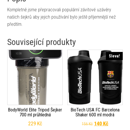
Kompletně jsme přepracovali populární závitové uzávěry
našich šejkrů aby jejich používání bylo ještě příjemnější než
předtím.
Související produkty
Sleva!
BodyWorld Elite Tripod Šejker
BioTech USA FC Barcelona
700 ml průhledná
Shaker 600 ml modrá
Původní cena byla
Aktuální c
229
Kč
140
Kč
156
Kč