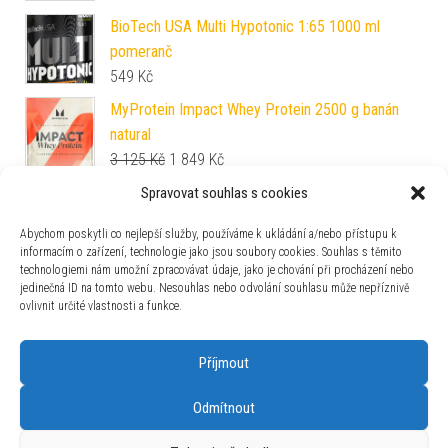
BioTech USA Multi Hypotonic 1:65 1000 ml
pomeranč
549
Kč
MyProtein Impact Whey Protein 2500 g banán
natural
Původní cena byla: 3 125 Kč.
Aktuální cena je: 1 849 Kč.
3 125
Kč
1 849
Kč
Prom-In 100% Zinc Bisglycinate 120 tablet
Spravovat souhlas s cookies
Původní cena byla: 173 Kč.
Aktuální cena je: 139 Kč.
173
Kč
139
Kč
Abychom poskytli co nejlepší služby, používáme k ukládání a/nebo přístupu k
informacím o zařízení, technologie jako jsou soubory cookies. Souhlas s těmito
technologiemi nám umožní zpracovávat údaje, jako je chování při procházení nebo
Voxberg Rice Meal 600 g bílá čokoláda-kokos
jedinečná ID na tomto webu. Nesouhlas nebo odvolání souhlasu může nepříznivě
419
Kč
ovlivnit určité vlastnosti a funkce.
Příjmout
Odmítnout
Používáme WordPress (v češtině).
|
Šablona: Bulk Shop
| ACIT