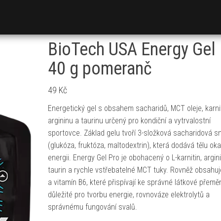
BioTech USA Energy Gel
40 g pomeranč
49
Kč
Energetický gel s obsahem sacharidů, MCT oleje, karnit
argininu a taurinu určený pro kondiční a vytrvalostní
sportovce. Základ gelu tvoří 3-složková sacharidová 
(glukóza, fruktóza, maltodextrin), která dodává tělu ok
energii. Energy Gel Pro je obohacený o L-karnitin, argini
taurin a rychle vstřebatelné MCT tuky. Rovněž obsahuj
a vitamín B6, které přispívají ke správné látkové přemě
důležité pro tvorbu energie, rovnováze elektrolytů a
správnému fungování svalů.