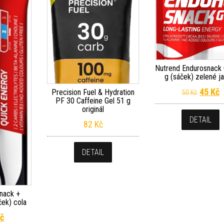
Nutrend Endurosnack
g (sáček) zelené j
Původn
A
45
Kč
Precision Fuel & Hydration
50
Kč
PF 30 Caffeine Gel 51 g
originál
DETAIL
82
Kč
DETAIL
nack +
ček) cola
dní cena byla: 36 Kč.
Aktuální cena je: 32 Kč.
č