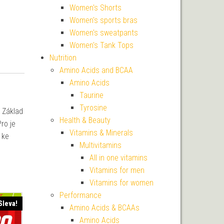
Women's Shorts
Women's sports bras
Women's sweatpants
Women's Tank Tops
Nutrition
Amino Acids and BCAA
Amino Acids
Taurine
Tyrosine
. Základ
Health & Beauty
ro je
Vitamins & Minerals
 ke
Multivitamins
All in one vitamins
Vitamins for men
Vitamins for women
Performance
Sleva!
Amino Acids & BCAAs
Amino Acids