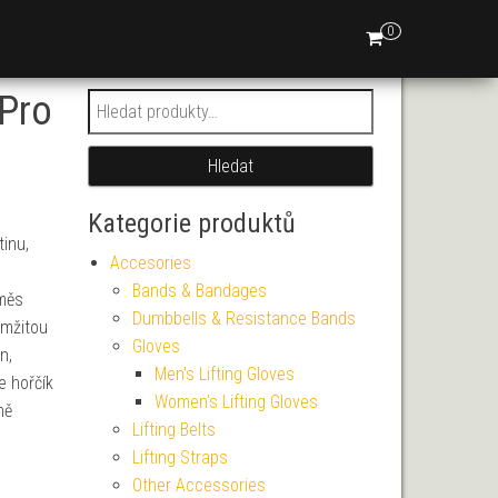
0
 Pro
Hledat:
Hledat
Kategorie produktů
inu,
Accesories
Bands & Bandages
směs
Dumbbells & Resistance Bands
amžitou
Gloves
n,
Men's Lifting Gloves
e hořčík
Women's Lifting Gloves
ně
Lifting Belts
Lifting Straps
Other Accessories