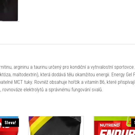
itinu, argininu a taurinu určený pro kondiční a vytrvalostní sportovce
któza, maltodextrin), která dodává tělu okamžitou energii. Energy Gel P
ebatelné MCT tuky. Rovněž obsahuje hořčík a vitamín B6, které přispívají
, rovnováze elektrolytů a správnému fungování svalů.
Sleva!