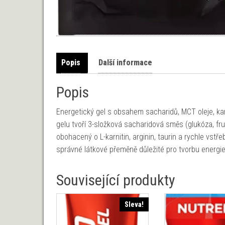
Popis
Další informace
Popis
Energetický gel s obsahem sacharidů, MCT oleje, karn
gelu tvoří 3-složková sacharidová směs (glukóza, fru
obohacený o L-karnitin, arginin, taurin a rychle vstř
správné látkové přeměně důležité pro tvorbu energie
Související produkty
Sleva!