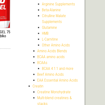
Arginine Supplements
Beta-Alanine
Citrulline Malate
Supplements
Glutamine
 GEL 75
HMB
ablko
L-Carnitine
í cena byla: 50 Kč.
ktuální cena je: 45 Kč.
Other Amino Acids
Amino Acids Blends
BCAA amino acids
BCAAs
BCAA 4:1:1 and more
Beef Amino Acids
EAA Essential Amino Acids
Creatin
Creatine Monohydrate
Multi-blend creatines &
stacks