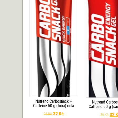
Nutrend Carbosnack +
Nutrend Carbos
Caffeine 50 g (tuba) cola
Caffeine 50 g (sá
Původní cena byla: 36 Kč.
Aktuální cena je: 32 Kč.
32
Kč
Půvo
32
K
36
Kč
36
Kč