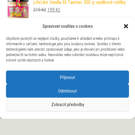
LifeLike Vanilla Eli Twister 300 g vanilkové rohlíky
Původní cena byla: 219 Kč.
Aktuální cena je: 199 Kč.
219
Kč
199
Kč
Power System Rukavice Fitness PS 2300 1 pár -
Spravovat souhlas s cookies
černo-bílé L
Abychom poskytli co nejlepší služby, používáme k ukládání a/nebo přístupu k
Původní cena byla: 272 Kč.
Aktuální cena je: 219 Kč.
272
Kč
219
Kč
informacím o zařízení, technologie jako jsou soubory cookies. Souhlas s těmito
technologiemi nám umožní zpracovávat údaje, jako je chování při procházení nebo
jedinečná ID na tomto webu. Nesouhlas nebo odvolání souhlasu může nepříznivě
ovlivnit určité vlastnosti a funkce.
Příjmout
BioTech USA BCAA Zero 360 g broskvový čaj
Původní cena byla: 699 Kč.
Aktuální cena je: 648 Kč.
699
Kč
648
Kč
Odmítnout
Zobrazit předvolby
Nutrend Sportovní láhev One Brand, All Sports
600 ml černá
Původní cena byla: 109 Kč.
Aktuální cena je: 80 Kč.
109
Kč
80
Kč