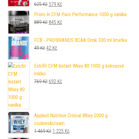
Původní cena byla: 625 Kč.
Aktuální cena je: 579 Kč.
625
Kč
579
Kč
Prom-In CFM Pure Performance 1000 g vanilka
Původní cena byla: 889 Kč.
Aktuální cena je: 845 Kč.
889
Kč
845
Kč
FCB - PRO!BRANDS BCAA Drink 330 ml limetka
Původní cena byla: 49 Kč.
Aktuální cena je: 42 Kč.
49
Kč
42
Kč
Extrifit CFM Instant Whey 80 1000 g kokosové
mléko
Původní cena byla: 769 Kč.
Aktuální cena je: 692 Kč.
769
Kč
692
Kč
Applied Nutrition Critical Whey 2000 g
cookies&cream
Původní cena byla: 1 469 Kč.
Aktuální cena je: 1 225 Kč.
1 469
Kč
1 225
Kč