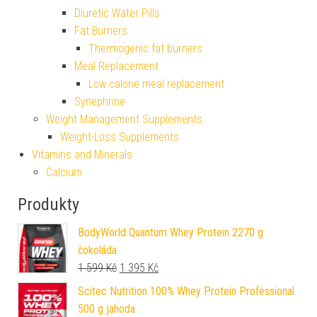
Diuretic Water Pills
Fat Burners
Thermogenic fat burners
Meal Replacement
Low calorie meal replacement
Synephrine
Weight Management Supplements
Weight-Loss Supplements
Vitamins and Minerals
Calcium
Produkty
BodyWorld Quantum Whey Protein 2270 g
čokoláda
Původní cena byla: 1 599 Kč.
Aktuální cena je: 1 395 Kč.
1 599
Kč
1 395
Kč
Scitec Nutrition 100% Whey Protein Professional
500 g jahoda