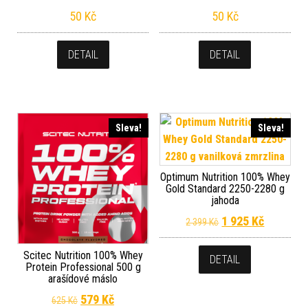
50
Kč
50
Kč
DETAIL
DETAIL
Sleva!
Sleva!
Optimum Nutrition 100% Whey
Gold Standard 2250-2280 g
jahoda
Původní cena byla
Aktuální 
1 925
Kč
2 399
Kč
Scitec Nutrition 100% Whey
DETAIL
Protein Professional 500 g
arašídové máslo
Původní cena byla: 625 Kč.
Aktuální cena je: 579 Kč.
579
Kč
625
Kč