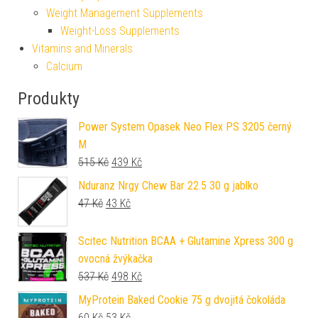
Weight Management Supplements
Weight-Loss Supplements
Vitamins and Minerals
Calcium
Produkty
Power System Opasek Neo Flex PS 3205 černý
M
Původní cena byla: 515 Kč.
Aktuální cena je: 439 Kč.
515
Kč
439
Kč
Nduranz Nrgy Chew Bar 22.5 30 g jablko
Původní cena byla: 47 Kč.
Aktuální cena je: 43 Kč.
47
Kč
43
Kč
Scitec Nutrition BCAA + Glutamine Xpress 300 g
ovocná žvýkačka
Původní cena byla: 537 Kč.
Aktuální cena je: 498 Kč.
537
Kč
498
Kč
MyProtein Baked Cookie 75 g dvojitá čokoláda
Původní cena byla: 60 Kč.
Aktuální cena je: 53 Kč.
60
Kč
53
Kč