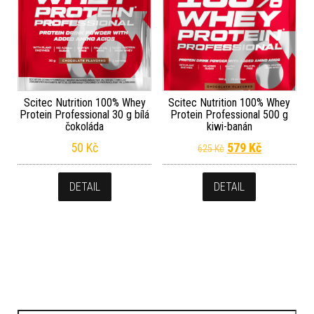
Scitec Nutrition 100% Whey
Scitec Nutrition 100% Whey
Protein Professional 30 g bílá
Protein Professional 500 g
čokoláda
kiwi-banán
Původní cena byla
Aktuální c
50
Kč
579
Kč
625
Kč
DETAIL
DETAIL