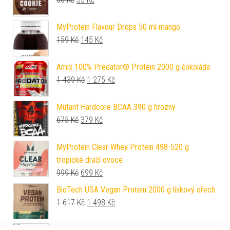
MyProtein Flavour Drops 50 ml mango
Původní cena byla: 159 Kč.
Aktuální cena je: 145 Kč.
159
Kč
145
Kč
Amix 100% Predator® Protein 2000 g čokoláda
Původní cena byla: 1 439 Kč.
Aktuální cena je: 1 275 Kč.
1 439
Kč
1 275
Kč
Mutant Hardcore BCAA 390 g hrozny
Původní cena byla: 675 Kč.
Aktuální cena je: 379 Kč.
675
Kč
379
Kč
MyProtein Clear Whey Protein 498-520 g
tropické dračí ovoce
Původní cena byla: 999 Kč.
Aktuální cena je: 699 Kč.
999
Kč
699
Kč
BioTech USA Vegan Protein 2000 g lískový ořech
Původní cena byla: 1 617 Kč.
Aktuální cena je: 1 498 Kč.
1 617
Kč
1 498
Kč
BioTech USA Nitrox Therapy 680 g broskev