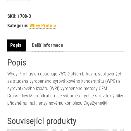
SKU:
1708-3
Kategorie:
Whey Protein
Popis
Další informace
Popis
Whey-Pro Fusion obsahuje 75% čistých bílkovin, sestavených
za studena vyrobeného syrovátkového koncentrátu (WPC) a
syrovátkového izolátu (WPI) vyrobeného metody CFM –
Cross-Flow Microfiltration. Je výborně a rychle stravitelný díky
přidanému multi-enzymovému komplexu DigeZyme®!
Související produkty