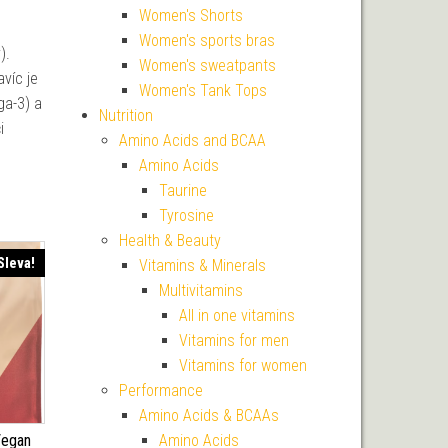
Women's Shorts
Women's sports bras
).
Women's sweatpants
víc je
Women's Tank Tops
ga-3) a
Nutrition
i
Amino Acids and BCAA
Amino Acids
Taurine
Tyrosine
Health & Beauty
Sleva!
Vitamins & Minerals
Multivitamins
All in one vitamins
Vitamins for men
Vitamins for women
Performance
Amino Acids & BCAAs
Amino Acids
Vegan