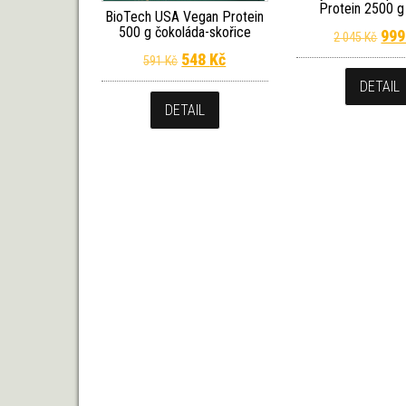
Protein 2500 g
BioTech USA Vegan Protein
500 g čokoláda-skořice
Pův
99
2 045
Kč
Původní cena byla: 591 Kč.
Aktuální cena je: 548 Kč.
548
Kč
591
Kč
DETAIL
DETAIL