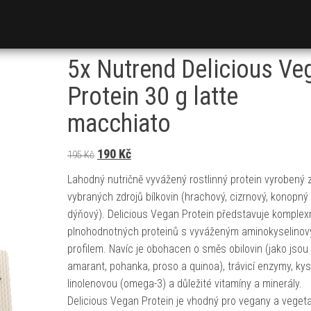
5x Nutrend Delicious Ve
Protein 30 g latte
macchiato
Původní cena byla: 195 Kč.
Aktuální cena je: 190 Kč.
190
Kč
195
Kč
Lahodný nutričně vyvážený rostlinný protein vyrobený 
vybraných zdrojů bílkovin (hrachový, cizrnový, konopný
dýňový). Delicious Vegan Protein představuje komplexn
plnohodnotných proteinů s vyváženým aminokyselino
profilem. Navíc je obohacen o směs obilovin (jako jsou
amarant, pohanka, proso a quinoa), trávicí enzymy, kys
linolenovou (omega-3) a důležité vitamíny a minerály.
Delicious Vegan Protein je vhodný pro vegany a vegeta