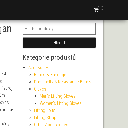
0
gan
Hledat:
Hledat
Kategorie produktů
Accesories
ze 4
Bands & Bandages
 a
Dumbbells & Resistance Bands
í zdroj
Gloves
vým
Men's Lifting Gloves
 oves,
Women's Lifting Gloves
elinu α-
Lifting Belts
Lifting Straps
riány i
Other Accessories