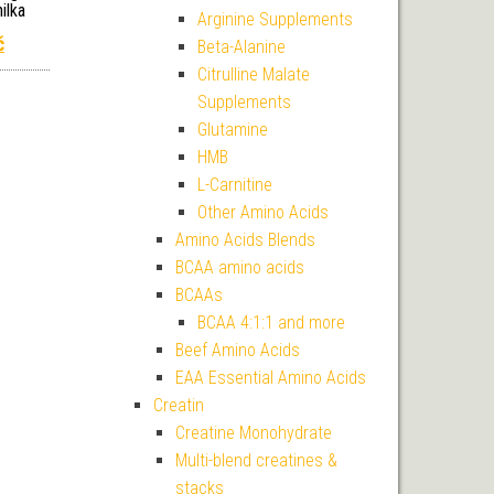
ilka
Arginine Supplements
í cena byla: 2 045 Kč.
Aktuální cena je: 999 Kč.
č
Beta-Alanine
Citrulline Malate
Supplements
Glutamine
HMB
L-Carnitine
Other Amino Acids
Amino Acids Blends
BCAA amino acids
BCAAs
BCAA 4:1:1 and more
Beef Amino Acids
EAA Essential Amino Acids
Creatin
Creatine Monohydrate
Multi-blend creatines &
stacks