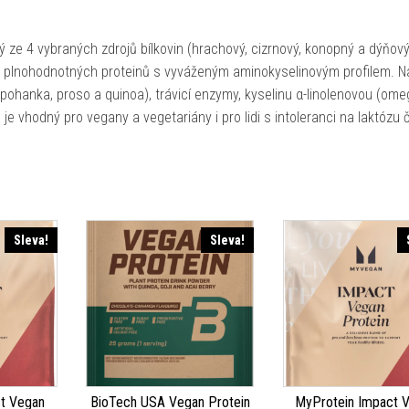
 ze 4 vybraných zdrojů bílkovin (hrachový, cizrnový, konopný a dýňový
j plnohodnotných proteinů s vyváženým aminokyselinovým profilem. Na
pohanka, proso a quinoa), trávicí enzymy, kyselinu α-linolenovou (ome
je vhodný pro vegany a vegetariány i pro lidi s intoleranci na laktózu č
Sleva!
Sleva!
t Vegan
BioTech USA Vegan Protein
MyProtein Impact 